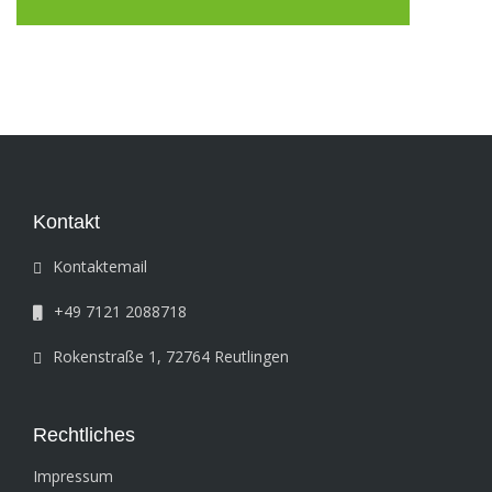
Imported
0
bookings
Imported
0
bookings
Imported
0
bookings
Imported
0
bookings
Imported
0
bookings
Imported
0
bookings
Kontakt
Kontaktemail
+49 7121 2088718
Rokenstraße 1, 72764 Reutlingen
Rechtliches
Impressum