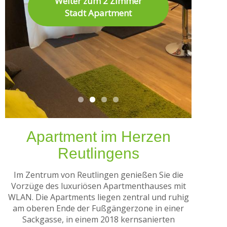
Weiter zum 2 Zimmer
Weiter zum 3 Zimmer
Maisonette Stadt
Weiter zum 1,5 Zimmer
Stadt Apartment
Stadt Apartment
Apartment
Stadt Apartment
Apartment im Herzen
Reutlingens
Im Zentrum von Reutlingen genießen Sie die
Vorzüge des luxuriösen Apartmenthauses mit
WLAN. Die Apartments liegen zentral und ruhig
am oberen Ende der Fußgängerzone in einer
Sackgasse, in einem 2018 kernsanierten